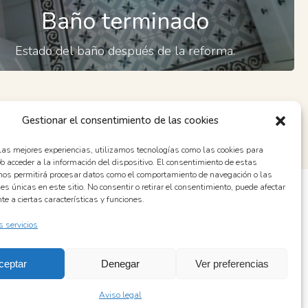
Es importante mantener un baño en buenas
Baño terminado
condiciones.
Estado del baño después de la reforma.
ciones
Gestionar el consentimiento de las cookies
 las mejores experiencias, utilizamos tecnologías como las cookies para
o acceder a la información del dispositivo. El consentimiento de estas
nos permitirá procesar datos como el comportamiento de navegación o las
nes únicas en este sitio. No consentir o retirar el consentimiento, puede afectar
miguelangelbarbado@hotmail.com | tel.
663 853 850
e a ciertas características y funciones.
s servicios
Aviso legal
Política de cookies (UE)
ceptar
Denegar
Ver preferencias
Aviso legal