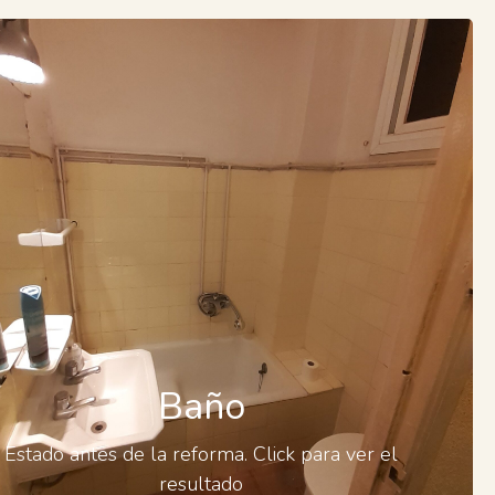
Baño
Baño
Tras la reforma.
Estado antes de la reforma. Click para ver el
resultado