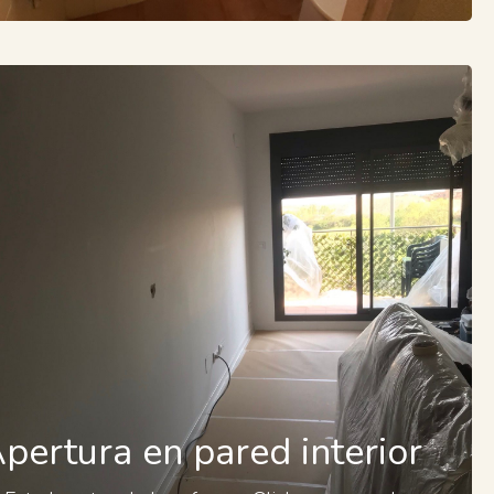
Apertura en pared interior
pertura en pared interior
Tras la reforma.